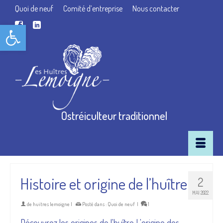
Quoi de neuf
Comité d’entreprise
Nous contacter
Ouvrir la barre d’outils
Ostréiculteur traditionnel
Histoire et origine de l’huître
2
MAI 2022
de
huitres lemoigne
|
Posté dans :
Quoi de neuf
|
1
Découvrez les origines de l'huître L'origine des