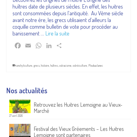
huîtres date de plusieurs siècles. En effet, les huitres
sont consommées depuis l'antiquité. Au Vème siècle
avant notre ère, les grecs utilisaient d'ailleurs la
coquille comme bulletin de vote pour procéder au
banissement …
Lire la suite
Facebook
Email
WhatsApp
LinkedIn
Partager
conchyliculture
,
grecs
,
histoire
,
huîtres
,
ostracisme
,
ostréiculture
,
Ploubazlanec
Nos actualités
Retrouvez les Huitres Lemoigne au Vieux-
Marché
27 avril 2026
Festival des Vieux Gréements – Les Huitres
Lemoigne sont partenaires