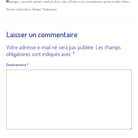
bretagne
,
classemnt sanitaire
,
conchyliculture
,
côtes d'Armor
,
e coli
,
environnement
,
gestion durable
,
huîtres
,
Ifremer
,
ostréiculteur
,
Paimpol
,
Ploubazlanec
Laisser un commentaire
Votre adresse e-mail ne sera pas publiée.
Les champs
obligatoires sont indiqués avec
*
Commentaire
*