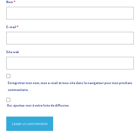
Nom
*
E-mail
*
Site web
Enregistrer mon nom, mon e-mail et mon site dans le navigateur pour mon prochain
commentaire.
Oui, ajoutez-moi à votre liste de diffusion.