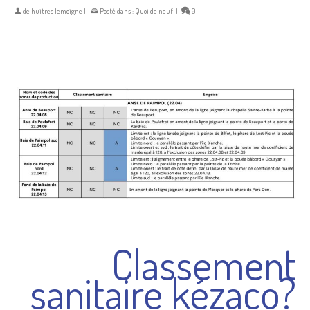
de
huitres lemoigne
|
Posté dans :
Quoi de neuf
|
0
Classement
sanitaire kézaco?