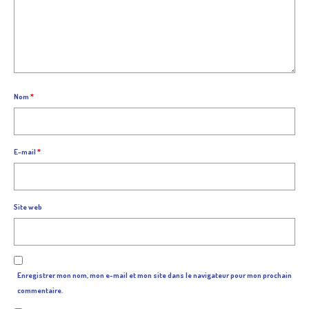
Nom
*
E-mail
*
Site web
Enregistrer mon nom, mon e-mail et mon site dans le navigateur pour mon prochain
commentaire.