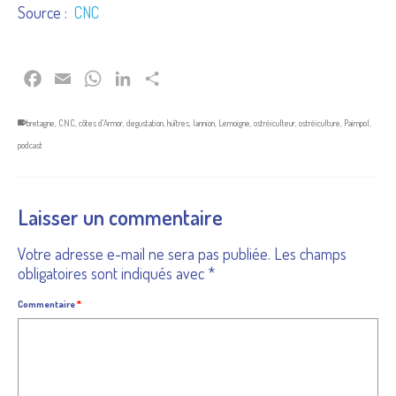
Source :
CNC
Facebook
Email
WhatsApp
LinkedIn
Partager
bretagne
,
CNC
,
côtes d'Armor
,
degustation
,
huîtres
,
lannion
,
Lemoigne
,
ostréiculteur
,
ostréiculture
,
Paimpol
,
podcast
Laisser un commentaire
Votre adresse e-mail ne sera pas publiée.
Les champs
obligatoires sont indiqués avec
*
Commentaire
*