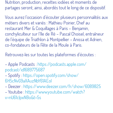
Nutrition, production, recettes iodées et moments de
partages seront, ainsi, abordés tout le long de ce dispositif.
Vous aurez l’occasion d’écouter plusieurs personnalités aux
métiers divers et variés : Mathieu Poirier, Chef au
restaurant Mer & Coquillages à Paris – Benjamin,
conchyliculteur sur l’Ile de Ré – Pascal Choisel, entraîneur
de l’équipe de Triathlon à Montpellier – Anissa et Adrien,
co-fondateurs de la Fête de la Moule à Paris.
Retrouvez-les sur toutes les plateformes d’écoutes :
– Apple Podcasts :
https://podcasts.apple.com/
podcast/id1689775687
– Spotify :
https://open.spotify.com/show/
6HScNvG9aXAuzNbY61AEol
– Deezer :
https://www.deezer.com/fr/
show/6089825
– Youtube :
https://www.youtube.com/
watch?
v=nU61cIpxNBo&t=5s