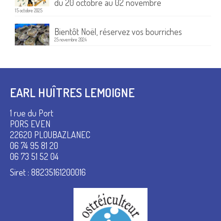
du 20 octobre au 02 novembre
15 octobre 2025
Bientôt Noël, réservez vos bourriches
25 novembre 2024
EARL HUÎTRES LEMOIGNE
1 rue du Port
PORS EVEN
22620 PLOUBAZLANEC
06 74 95 81 20
06 73 51 52 04
Siret : 88235161200016