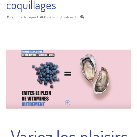
coquillages
de
huitres lemoigne
|
Posté dans :
Quoi de neuf
|
0
Variez les plaisirs,