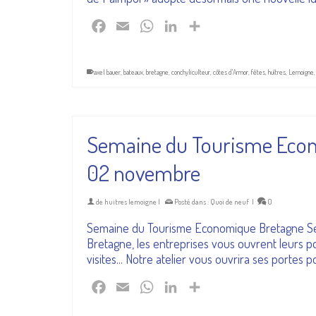
Facebook
Email
WhatsApp
LinkedIn
Partager
axel bauer
,
bateaux
,
bretagne
,
conchyliculteur
,
côtes d'Armor
,
fêtes
,
huîtres
,
Lemoigne
Semaine du Tourisme Econ
02 novembre
de
huitres lemoigne
|
Posté dans :
Quoi de neuf
|
0
Semaine du Tourisme Economique Bretagne Sema
Bretagne, les entreprises vous ouvrent leurs po
visites... Notre atelier vous ouvrira ses portes
Facebook
Email
WhatsApp
LinkedIn
Partager