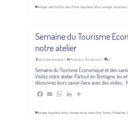
bretagne
,
conchyliculture
,
côtes d'Armor
,
degustation
,
huîtres
,
Lemoigne
,
locquémeau
,
Semaine du Tourisme Econom
notre atelier
de
huitres lemoigne
|
Posté dans :
Quoi de neuf
|
0
Semaine du Tourisme Economique et des savoir-
Visitez notre atelier Partout en Bretagne, les e
découvrez leurs savoir-faire avec des visites...
Facebook
Email
WhatsApp
LinkedIn
Partager
bretagne
,
degustation
,
huîtres
,
lemoigne atelier
,
ostréiculture
,
Paimpol
,
Ploubazlanec
,