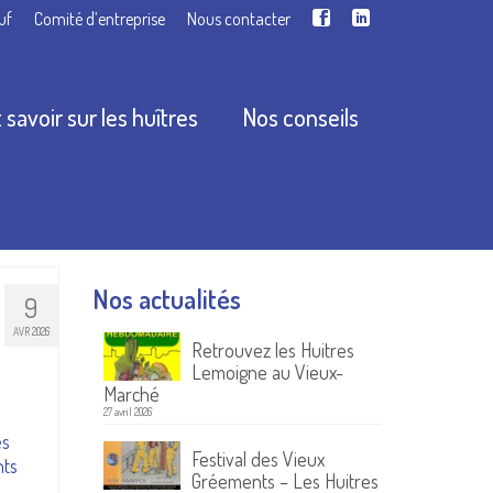
uf
Comité d’entreprise
Nous contacter
 savoir sur les huîtres
Nos conseils
Nos actualités
9
AVR 2026
Retrouvez les Huitres
Lemoigne au Vieux-
Marché
27 avril 2026
es
Festival des Vieux
nts
Gréements – Les Huitres