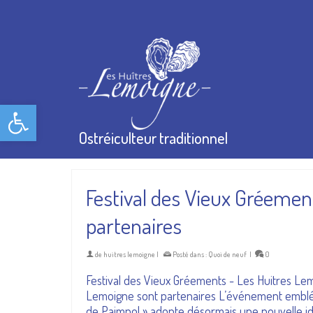
Ouvrir la barre d’outils
Ostréiculteur traditionnel
Festival des Vieux Gréemen
partenaires
de
huitres lemoigne
|
Posté dans :
Quoi de neuf
|
0
Festival des Vieux Gréements - Les Huitres Lem
Lemoigne sont partenaires L’événement emblé
de Paimpol » adopte désormais une nouvelle id