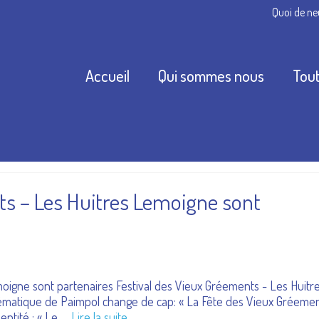
Quoi de ne
Accueil
Qui sommes nous
Tout
ts – Les Huitres Lemoigne sont
oigne sont partenaires Festival des Vieux Gréements - Les Huitr
matique de Paimpol change de cap: « La Fête des Vieux Gréeme
entité : « Le …
Lire la suite