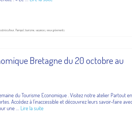
,
ostréiculteur
,
Paimpol
,
tourisme
,
vacances
,
vieux gréements
omique Bretagne du 20 octobre au
ine du Tourisme Economique . Visitez notre atelier Partout e
rtes. Accédez à l’inaccessible et découvrez leurs savoir-faire ave
 pour une …
Lire la suite