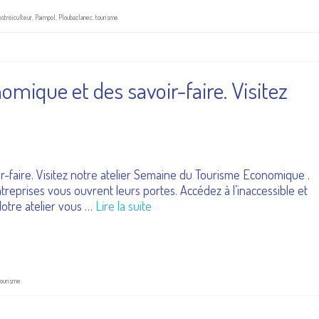
ostréiculteur
,
Paimpol
,
Ploubazlanec
,
tourisme
ique et des savoir-faire. Visitez
faire. Visitez notre atelier Semaine du Tourisme Economique .
ntreprises vous ouvrent leurs portes. Accédez à l’inaccessible et
 Notre atelier vous …
Lire la suite
tourisme